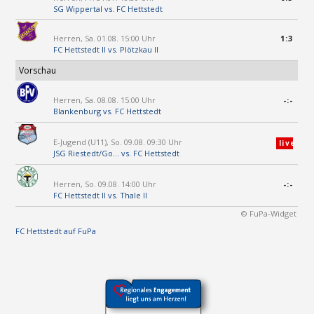
SG Wippertal
vs.
FC Hettstedt
Herren, Sa. 01.08. 15:00 Uhr
1:3
FC Hettstedt II
vs.
Plötzkau II
Vorschau
Herren, Sa. 08.08. 15:00 Uhr
-:-
Blankenburg
vs.
FC Hettstedt
E-Jugend (U11), So. 09.08. 09:30 Uhr
live
JSG Riestedt/Go...
vs.
FC Hettstedt
Herren, So. 09.08. 14:00 Uhr
-:-
FC Hettstedt II
vs.
Thale II
© FuPa-Widget
FC Hettstedt auf FuPa