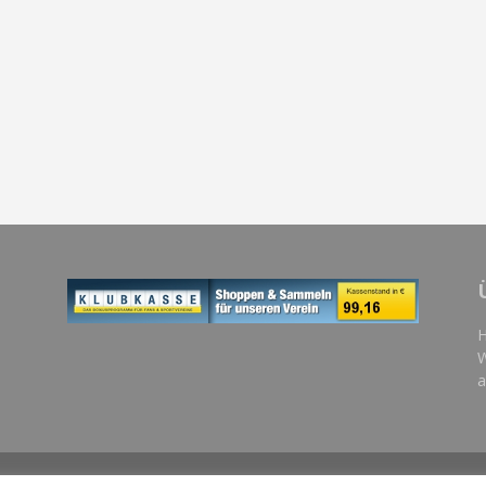
H
W
a