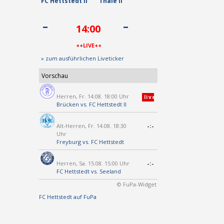
FC Hettstedt II
Thale II
-
-
14:00
++LIVE++
» zum ausführlichen Liveticker
Vorschau
Herren, Fr. 14.08. 18:00 Uhr
live
Brücken
vs.
FC Hettstedt II
Alt-Herren, Fr. 14.08. 18:30
-:-
Uhr
Freyburg
vs.
FC Hettstedt
Herren, Sa. 15.08. 15:00 Uhr
-:-
FC Hettstedt
vs.
Seeland
© FuPa-Widget
FC Hettstedt auf FuPa