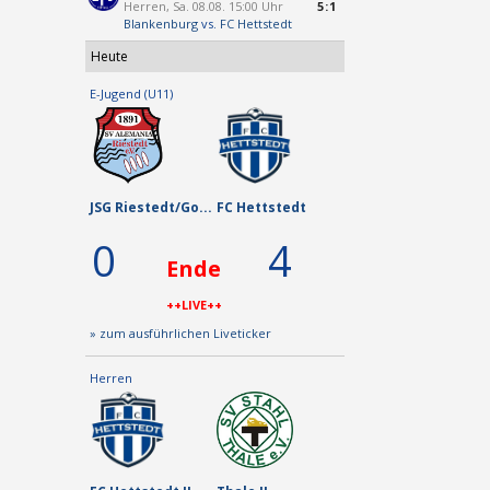
Herren, Sa. 08.08. 15:00 Uhr
5:1
Blankenburg
vs.
FC Hettstedt
Heute
E-Jugend (U11)
JSG Riestedt/Go...
FC Hettstedt
0
4
Ende
++LIVE++
» zum ausführlichen Liveticker
Herren