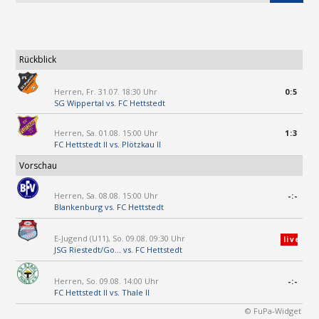
Rückblick
Herren, Fr. 31.07. 18:30 Uhr
0:5
SG Wippertal
vs.
FC Hettstedt
Herren, Sa. 01.08. 15:00 Uhr
1:3
FC Hettstedt II
vs.
Plötzkau II
Vorschau
Herren, Sa. 08.08. 15:00 Uhr
-:-
Blankenburg
vs.
FC Hettstedt
E-Jugend (U11), So. 09.08. 09:30 Uhr
live
JSG Riestedt/Go...
vs.
FC Hettstedt
Herren, So. 09.08. 14:00 Uhr
-:-
FC Hettstedt II
vs.
Thale II
© FuPa-Widget