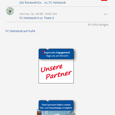
JSG Riestedt/Go...
vs.
FC Hettstedt
Herren, So. 09.08. 14:00 Uhr
-:-
FC Hettstedt II
vs.
Thale II
© FuPa-Widget
FC Hettstedt auf FuPa